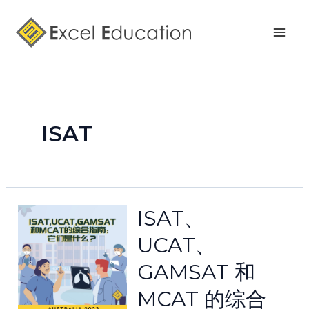
Skip
Mai
to
Men
content
ISAT
ISAT、
UCAT、
GAMSAT 和
MCAT 的综合