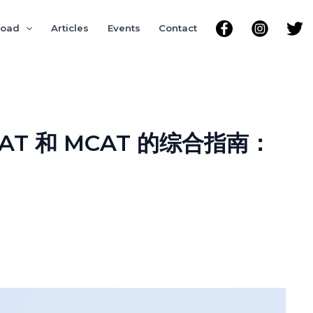
road
Articles
Events
Contact
SAT 和 MCAT 的综合指南：