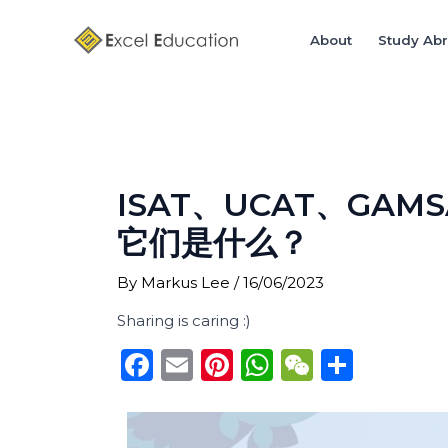
Skip
Post
to
navigation
About
Study Ab
content
ISAT、UCAT、GAM
它们是什么？
By
Markus Lee
/
16/06/2023
Sharing is caring :)
F
E
Pi
W
W
S
a
m
n
h
e
h
c
ai
te
a
C
ar