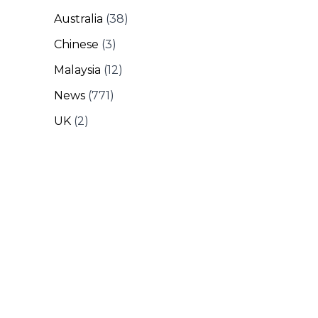
Australia
(38)
Chinese
(3)
Malaysia
(12)
News
(771)
UK
(2)