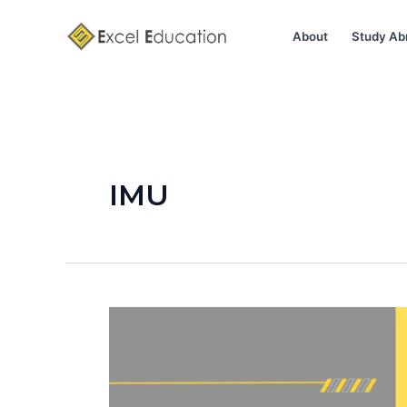
Skip
Posts
to
pagination
About
Study Ab
content
IMU