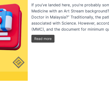
If you’ve landed here, you’re probably s
Medicine with an Art Stream background?
Doctor in Malaysia?” Traditionally, the p
associated with Science. However, accord
(MMC), and the document for minimum qu
Read more