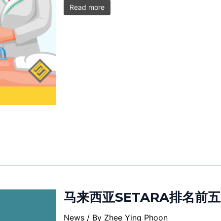
Read more
马来西亚SETARA排名前
News
/ By
Zhee Ying Phoon