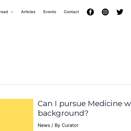
road
Articles
Events
Contact
Can I pursue Medicine w
background?
News
/ By
Curator