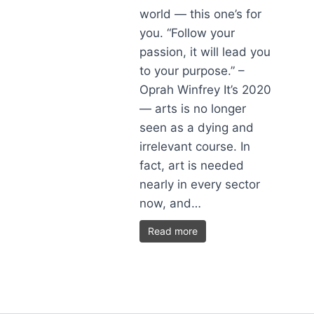
world — this one’s for
you. “Follow your
passion, it will lead you
to your purpose.” –
Oprah Winfrey It’s 2020
— arts is no longer
seen as a dying and
irrelevant course. In
fact, art is needed
nearly in every sector
now, and…
Read more