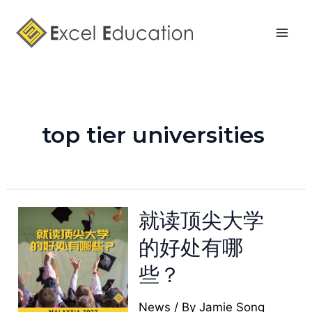
Skip
Mai
to
Men
content
top tier universities
就读顶尖大学
的好处有哪
些？
News
/ By
Jamie Song