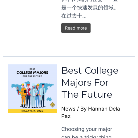
是一个快速发展的领域。
在过去十…
Read more
Best College
Majors For
The Future
News
/ By
Hannah Dela
Paz
Choosing your major
can be a tricky thing.