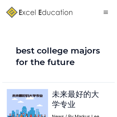
Skip
Mai
to
Men
content
best college majors
for the future
未来最好的大
学专业
News
/ By
Markus Lee